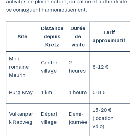
activités de pleine nature, où calme et authenticité
se conjuguent harmonieusement.
Distance
Durée
Tarif
Site
depuis
de
approximatif
Kretz
visite
Mine
Pa
Centre
2
romaine
8-12 €
vi
village
heures
Meurin
g
Ex
Burg Kray
1 km
1 heure
5-8 €
co
15-20 €
Vulkanpar
Départ
Demi-
Cy
(location
k Radweg
village
journée
na
vélo)