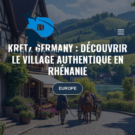
Aller
au
contenu
ME
KRETZ GERMANY : DÉCOUVRIR
LE VILLAGE AUTHENTIQUE EN
RHÉNANIE
EUROPE