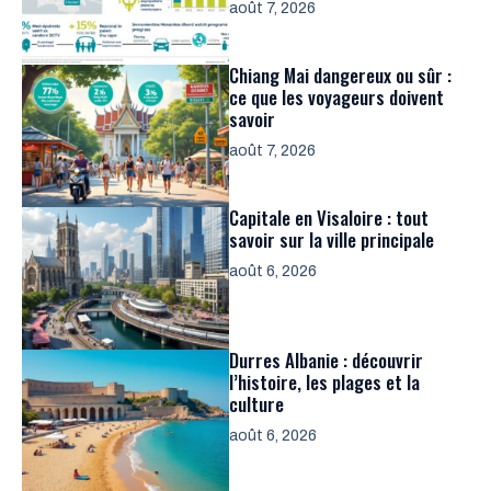
août 7, 2026
Chiang Mai dangereux ou sûr :
ce que les voyageurs doivent
savoir
août 7, 2026
Capitale en Visaloire : tout
savoir sur la ville principale
août 6, 2026
Durres Albanie : découvrir
l’histoire, les plages et la
culture
août 6, 2026