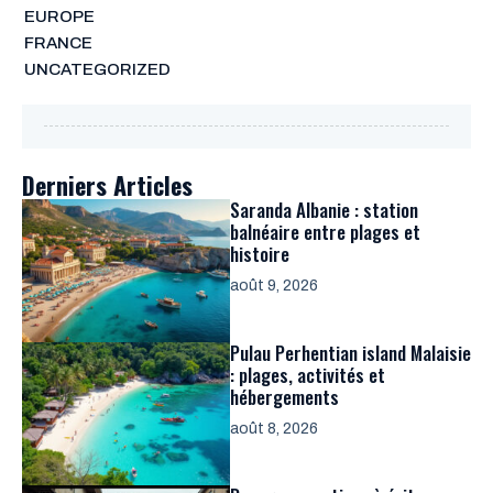
EUROPE
FRANCE
UNCATEGORIZED
Derniers Articles
Saranda Albanie : station
balnéaire entre plages et
histoire
août 9, 2026
Pulau Perhentian island Malaisie
: plages, activités et
hébergements
août 8, 2026