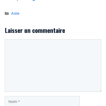
Catégories
Asie
Laisser un commentaire
Commentaire
Nom